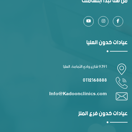
من هنا تبدأ ابتسامتك
عيادات كدون العليا
9391 شارع وادي الثمامة، العليا
0112168888
Info@Kadoonclinics.com
عيادات كدون فرع الملز