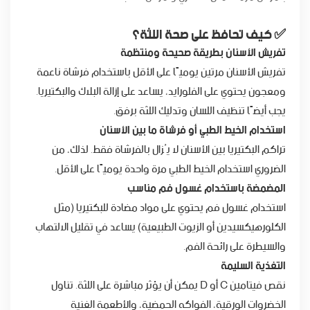
✅ كيف تحافظ على صحة اللثة؟
تفريش الأسنان بطريقة صحيحة ومنتظمة
تفريش الأسنان مرتين يوميًا على الأقل باستخدام فرشاة ناعمة
ومعجون يحتوي على الفلورايد، يساعد على إزالة البلاك والبكتيريا.
يجب أيضًا تنظيف اللسان وتدليك اللثة برفق.
استخدام الخيط الطبي أو فرشاة ما بين الأسنان
تراكم البكتيريا بين الأسنان لا يُزال بالفرشاة فقط. لذلك، من
الضروري استخدام الخيط الطبي مرة واحدة يوميًا على الأقل.
المضمضة باستخدام غسول فم مناسب
استخدام غسول فم يحتوي على مواد مضادة للبكتيريا (مثل
الكلورهيكسيدين أو الزيوت الطبيعية) يساعد في تقليل الالتهاب
والسيطرة على رائحة الفم.
التغذية السليمة
نقص فيتامين C أو D يمكن أن يؤثر مباشرة على اللثة. تناول
الخضروات الورقية، الفواكه الحمضية، والأطعمة الغنية