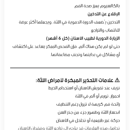
بالكالسيوم يعزز صحة الفم.
الإقلاع عن التدخين
التدخين يُضعف الدورة الدموية في اللثة، ويجعلها أكثر عرضة
للالتهاب والتراجع.
الزيارة الدورية لطبيب الأسنان (كل 6 أشهر)
حتى لو لم يكن هناك ألم، فإن الفحص المبكر يساعد على اكتشاف
أي مشاكل في بدايتها وتجنب مضاعفاتها.
⚠️ علامات التحذير المبكرة لأمراض اللثة:
نزيف عند تفريش الأسنان أو استخدام الخيط
احمرار، تورم أو ألم في اللثة
رائحة فم كريهة لا تزول رغم التنظيف
انحسار اللثة وظهور جزء من جذر السن
حركة غير طبيعية أو تخلخل في الأسنان
تجاهل هذه العلامات قد يؤدي إلى تراجع اللثة وفقدان الأسنان.